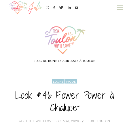
BLOG DE BONNES ADRESSES À TOULON
LOOKS
MODE
Look #46 Flower Power à
Chalucet
POSTED
PAR
JULIE WITH LOVE
23 MAI, 2020
LIEUX :
TOULON
ON