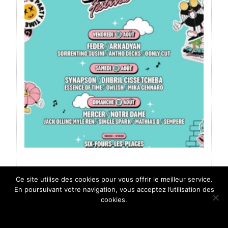
Ce site utilise des cookies pour vous offrir le meilleur service.
Cette 8e édition festive électro-house
En poursuivant votre navigation, vous acceptez l’utilisation des
audacieuse attend 25000 festivaliers sur
cookies.
...
Ok !
En savoir plus