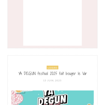
LOISIRS
YA DEGUN festival 2025 fait bouger le Var
POSTED
13 JUIN, 2025
ON