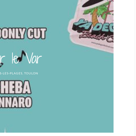
r le Var
S-LES-PLAGES
,
TOULON