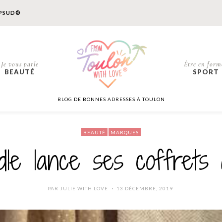
PSUD®
Je vous parle
Être en form
BEAUTÉ
SPORT
BLOG DE BONNES ADRESSES À TOULON
BEAUTÉ
MARQUES
dle lance ses coffrets
POSTED
PAR
JULIE WITH LOVE
13 DÉCEMBRE, 2019
ON