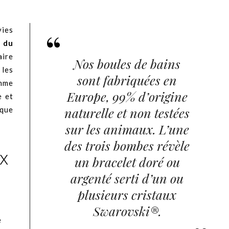
vies
 du
aire
Nos boules de bains
les
sont fabriquées en
amme
Europe, 99% d’origine
e et
naturelle et non testées
rque
sur les animaux. L’une
des trois bombes révèle
x
un bracelet doré ou
argenté serti d’un ou
plusieurs cristaux
Swarovski®.
e