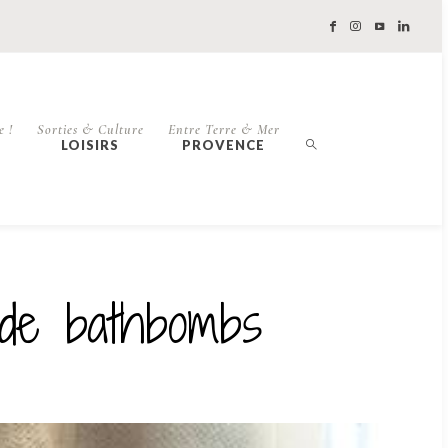
e !
Sorties & Culture
Entre Terre & Mer
LOISIRS
PROVENCE
 de bathbombs