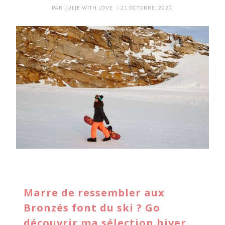
POSTED
PAR
JULIE WITH LOVE
21 OCTOBRE, 2020
ON
Marre de ressembler aux
Bronzés font du ski ? Go
découvrir ma sélection hiver