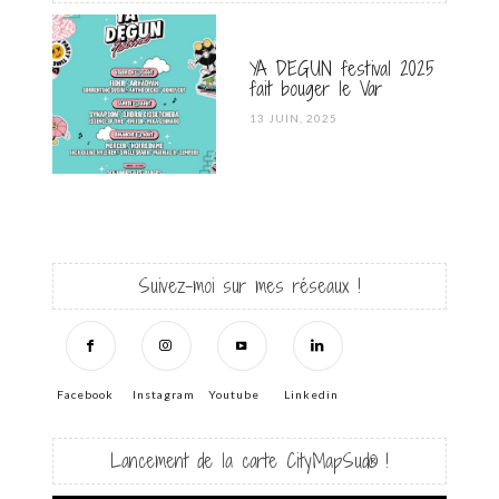
YA DEGUN festival 2025
fait bouger le Var
POSTED
13 JUIN, 2025
ON
Suivez-moi sur mes réseaux !
Facebook
Instagram
Youtube
Linkedin
Lancement de la carte CityMapSud® !