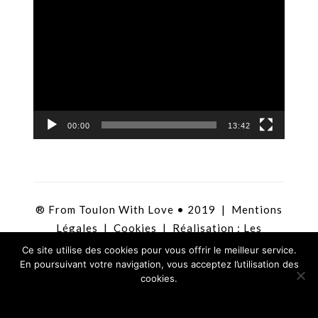
Lecteur
vidéo
00:00
13:42
® From Toulon With Love • 2019 |
Mentions
Légales
|
Cookies
| Réalisation :
Les
Agitateurs
Ce site utilise des cookies pour vous offrir le meilleur service.
En poursuivant votre navigation, vous acceptez l’utilisation des
cookies.
Ok !
En savoir plus