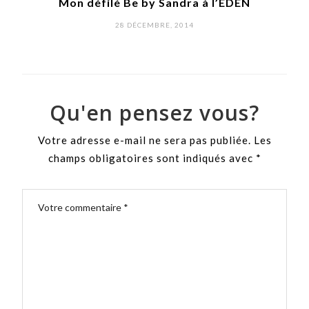
Mon défilé Be by Sandra à l’EDEN
L
POSTED
28 DÉCEMBRE, 2014
ON
Qu'en pensez vous?
Votre adresse e-mail ne sera pas publiée.
Les
champs obligatoires sont indiqués avec
*