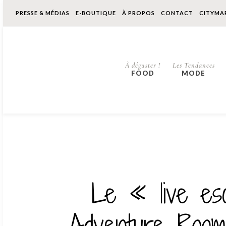
PRESSE & MÉDIAS
E-BOUTIQUE
À PROPOS
CONTACT
CITYMA
À déguster !
Les Tendances
FOOD
MODE
Le « live e
Adventure Rooms