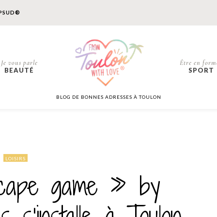
PSUD®
Je vous parle
Être en form
BEAUTÉ
SPORT
BLOG DE BONNES ADRESSES À TOULON
LOISIRS
scape game » by
 s’installe à Toulon