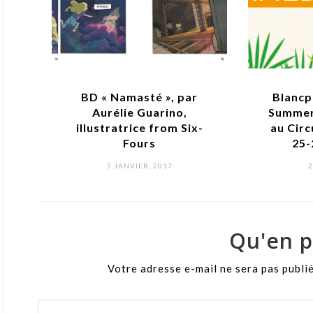
té », par
Blancpain GT Series +
Guarino,
Summer Rooftop Party
e from Six-
au Circuit du Castellet
rs
25-26 juin 2016
POSTED
R, 2017
21 JUIN, 2016
ON
Qu'en p
Votre adresse e-mail ne sera pas publi