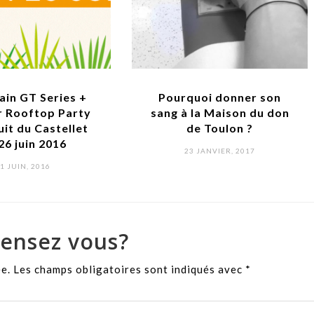
Pourquoi donner son
J’ai vu des dauphin
sang à la Maison du don
mer au Lavandou gr
de Toulon ?
Souffleurs d’éc
POSTED
POSTED
23 JANVIER, 2017
17 OCTOBRE, 2015
ON
ON
ensez vous?
ée.
Les champs obligatoires sont indiqués avec
*