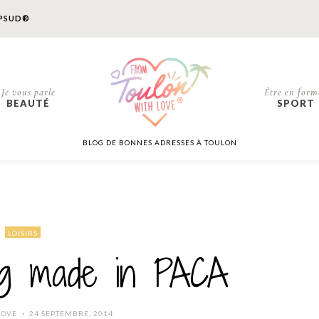
PSUD®
Je vous parle
Être en form
BEAUTÉ
SPORT
BLOG DE BONNES ADRESSES À TOULON
LOISIRS
 made in PACA
POSTED
LOVE
24 SEPTEMBRE, 2014