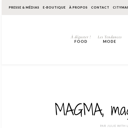
PRESSE & MÉDIAS
E-BOUTIQUE
À PROPOS
CONTACT
CITYMA
À déguster !
Les Tendances
FOOD
MODE
MAGMA, mag
PAR
JULIE WITH 