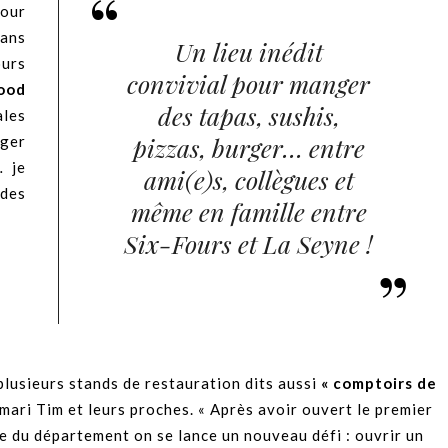
pour
ans
Un lieu inédit
ours
convivial pour manger
ood
des tapas, sushis,
ales
pizzas, burger… entre
nger
… je
ami(e)s, collègues et
 des
même en famille entre
Six-Fours et La Seyne !
plusieurs stands de restauration dits aussi
« comptoirs de
n mari Tim et leurs proches. « Après avoir ouvert le premier
me du département on se lance un nouveau défi : ouvrir un