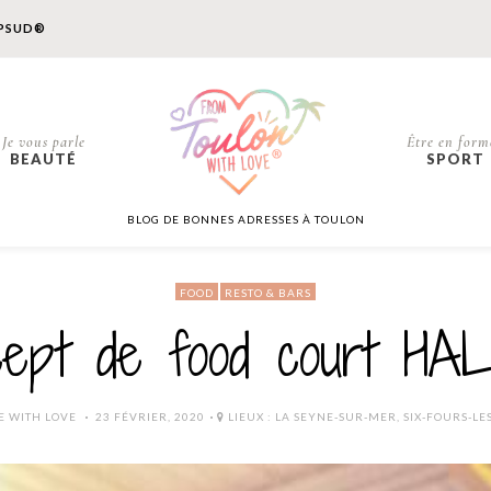
PSUD®
Je vous parle
Être en form
BEAUTÉ
SPORT
BLOG DE BONNES ADRESSES À TOULON
FOOD
RESTO & BARS
ncept de food court H
POSTED
E WITH LOVE
23 FÉVRIER, 2020
LIEUX :
LA SEYNE-SUR-MER
,
SIX-FOURS-LE
ON