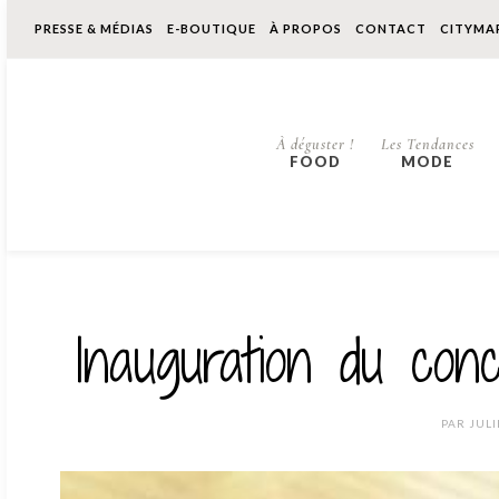
PRESSE & MÉDIAS
E-BOUTIQUE
À PROPOS
CONTACT
CITYMA
À déguster !
Les Tendances
FOOD
MODE
Inauguration du co
PAR
JULI