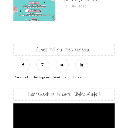
POSTED
13 JUIN, 2025
ON
Suivez-moi sur mes réseaux !
Facebook
Instagram
Youtube
Linkedin
Lancement de la carte CityMapSud® !
Lecteur
vidéo