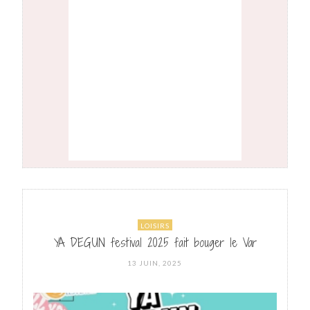
LOISIRS
YA DEGUN festival 2025 fait bouger le Var
POSTED
13 JUIN, 2025
ON