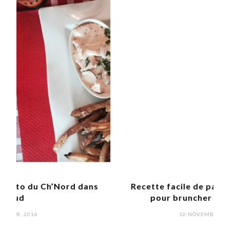
ns
Recette facile de pancakes moelleux
V
pour bruncher à la maison !
POSTED
10 NOVEMBRE, 2019
ON