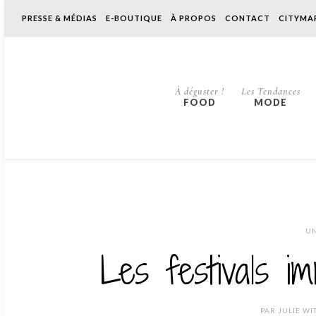
PRESSE & MÉDIAS
E-BOUTIQUE
À PROPOS
CONTACT
CITYMA
À déguster !
Les Tendances
FOOD
MODE
UN
Les festivals i
PAR
JULIE WI