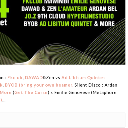
on :
Fkclub
,
DAWAD
&Zen vs
Ad Libitum Quintet
,
ik
,
BYOB (bring your own beamer,
Silent Disco : Ardan
 More
(
Get The Curse
) x Emilie Genovese (Metaphore
)
…