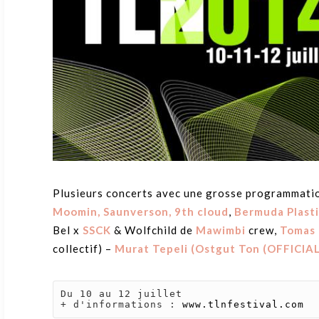
Plusieurs concerts avec une grosse programmati
Moomin,
Saunverson,
9th cloud
,
Bermuda Plast
Bel x
SSCK
& Wolfchild de
Mawimbi
crew,
Tomas
collectif) –
Murat Tepeli
(Ostgut Ton (OFFICIAL
Du 10 au 12 juillet

+ d'informations : 
www.tlnfestival.com