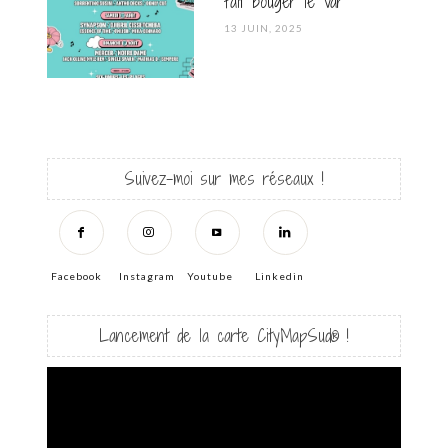
fait bouger le Var
POSTED
13 JUIN, 2025
ON
Suivez-moi sur mes réseaux !
Facebook
Instagram
Youtube
Linkedin
Lancement de la carte CityMapSud® !
Lecteur
vidéo