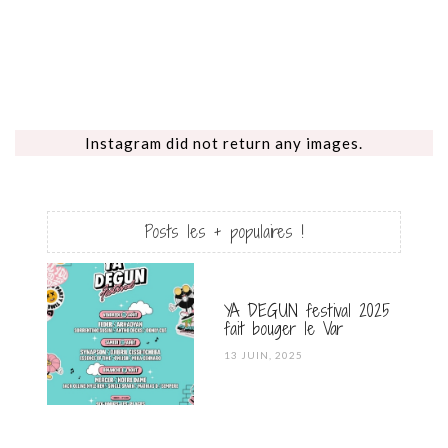
Instagram did not return any images.
Posts les + populaires !
YA DEGUN festival 2025
fait bouger le Var
POSTED
13 JUIN, 2025
ON