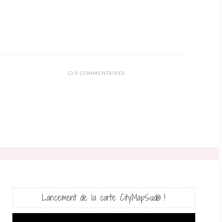
0 COMMENTAIRES
Lancement de la carte CityMapSud® !
Lecteur