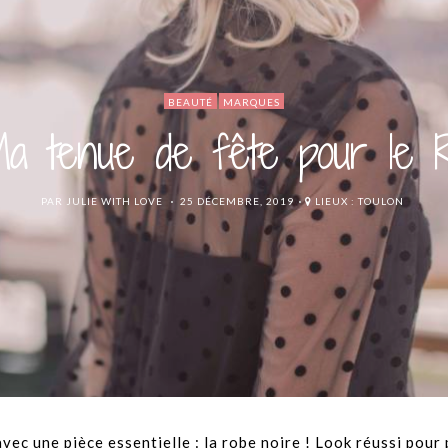
BEAUTÉ
MARQUES
 tenue de fête pour le Ré
POSTED
PAR
JULIE WITH LOVE
25 DÉCEMBRE, 2019
LIEUX :
TOULON
ON
vec une pièce essentielle : la robe noire ! Look réussi pour