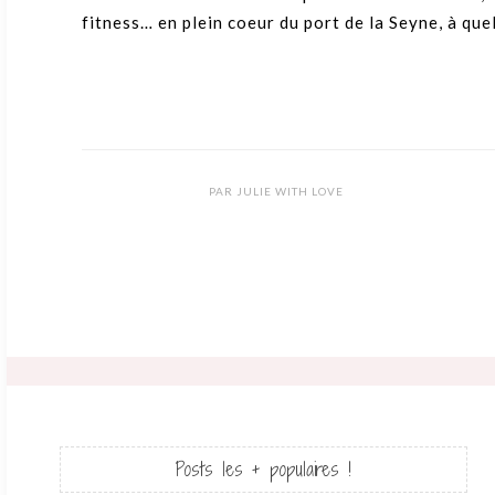
fitness… en plein coeur du port de la Seyne, à qu
PAR
JULIE WITH LOVE
Posts les + populaires !