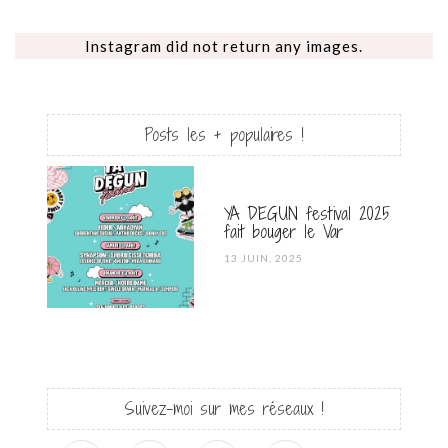
Instagram did not return any images.
Posts les + populaires !
YA DEGUN festival 2025
fait bouger le Var
POSTED
13 JUIN, 2025
ON
Suivez-moi sur mes réseaux !