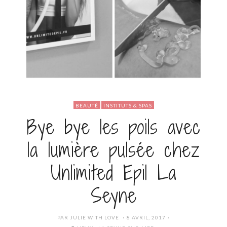
BEAUTÉ
INSTITUTS & SPAS
Bye bye les poils avec
la lumière pulsée chez
Unlimited Epil La
Seyne
POSTED
PAR
JULIE WITH LOVE
8 AVRIL, 2017