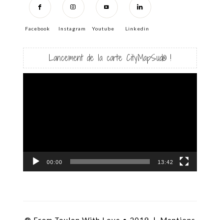
Facebook
Instagram
Youtube
Linkedin
Lancement de la carte CityMapSud® !
Lecteur
vidéo
00:00
13:42
® From Toulon With Love • 2019 |
Mentions