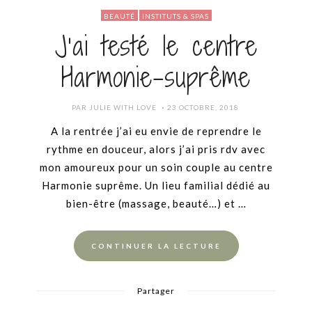
BEAUTÉ
INSTITUTS & SPAS
J’ai testé le centre
Harmonie-suprême
POSTED
PAR
JULIE WITH LOVE
23 OCTOBRE, 2018
ON
A la rentrée j’ai eu envie de reprendre le
rythme en douceur, alors j’ai pris rdv avec
mon amoureux pour un soin couple au centre
Harmonie suprême. Un lieu familial dédié au
bien-être (massage, beauté…) et …
CONTINUER LA LECTURE
Partager