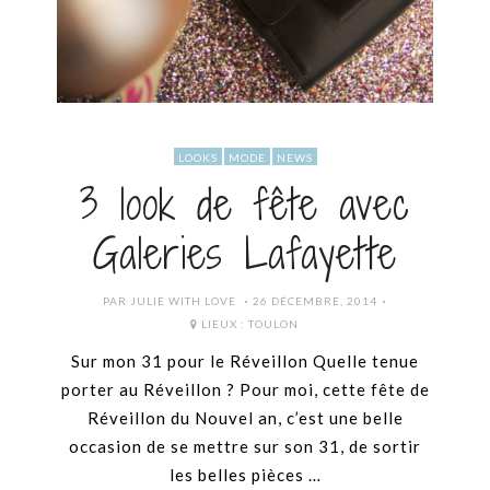
LOOKS
MODE
NEWS
3 look de fête avec
Galeries Lafayette
POSTED
PAR
JULIE WITH LOVE
26 DÉCEMBRE, 2014
ON
LIEUX :
TOULON
Sur mon 31 pour le Réveillon Quelle tenue
porter au Réveillon ? Pour moi, cette fête de
Réveillon du Nouvel an, c’est une belle
occasion de se mettre sur son 31, de sortir
les belles pièces …