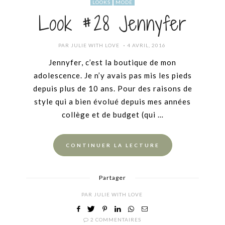
LOOKS
MODE
Look #28 Jennyfer
POSTED
PAR
JULIE WITH LOVE
4 AVRIL, 2016
ON
Jennyfer, c’est la boutique de mon
adolescence. Je n’y avais pas mis les pieds
depuis plus de 10 ans. Pour des raisons de
style qui a bien évolué depuis mes années
collège et de budget (qui …
CONTINUER LA LECTURE
Partager
PAR
JULIE WITH LOVE
2 COMMENTAIRES