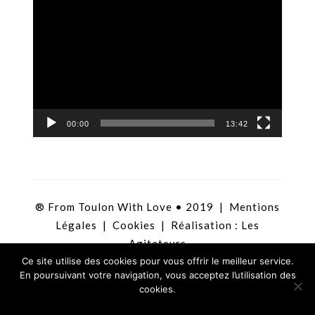
Lecteur
vidéo
00:00
13:42
® From Toulon With Love • 2019 |
Mentions
Légales
|
Cookies
| Réalisation :
Les
Agitateurs
Ce site utilise des cookies pour vous offrir le meilleur service.
En poursuivant votre navigation, vous acceptez l’utilisation des
cookies.
Ok !
En savoir plus