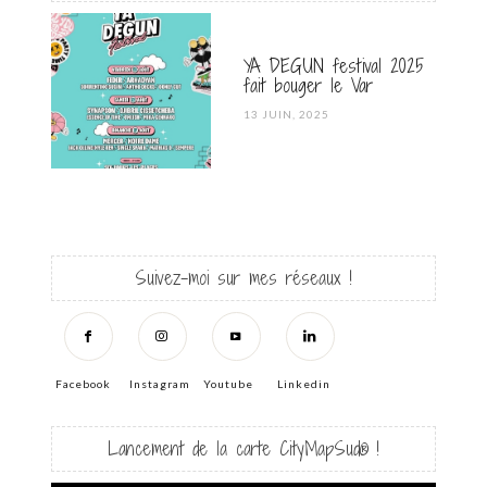
YA DEGUN festival 2025
fait bouger le Var
POSTED
13 JUIN, 2025
ON
Suivez-moi sur mes réseaux !
Facebook
Instagram
Youtube
Linkedin
Lancement de la carte CityMapSud® !