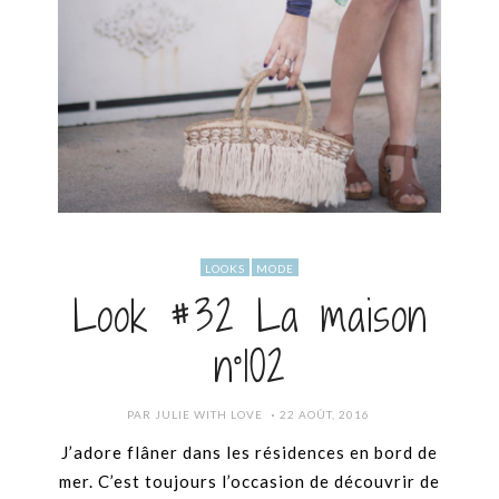
LOOKS
MODE
Look #32 La maison
n°102
POSTED
PAR
JULIE WITH LOVE
22 AOÛT, 2016
ON
J’adore flâner dans les résidences en bord de
mer. C’est toujours l’occasion de découvrir de