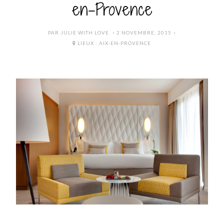
en-Provence
POSTED
PAR
JULIE WITH LOVE
2 NOVEMBRE, 2015
ON
LIEUX :
AIX-EN-PROVENCE