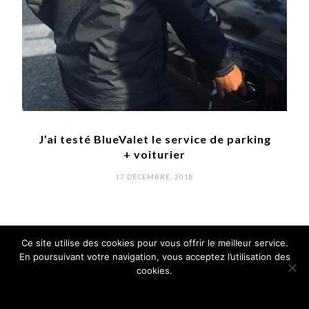
ng
Escale à l’aéroport Toulon Hyères le
temps d’un meeting
POSTED
6 DÉCEMBRE, 2018
ON
Ce site utilise des cookies pour vous offrir le meilleur service.
Qu'en pensez vous?
En poursuivant votre navigation, vous acceptez l’utilisation des
cookies.
Ok !
En savoir plus
Votre adresse e-mail ne sera pas publiée.
Les