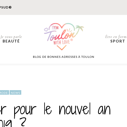
PSUD®
Je vous parle
Être en form
BEAUTÉ
SPORT
BLOG DE BONNES ADRESSES À TOULON
MODE
NEWS
er pour le nouvel an
019 ?