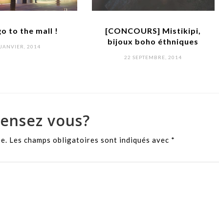
go to the mall !
[CONCOURS] Mistikipi,
bijoux boho éthniques
STED
 JANVIER, 2014
N
POSTED
22 SEPTEMBRE, 2014
ON
ensez vous?
ée.
Les champs obligatoires sont indiqués avec
*