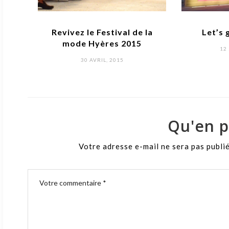
ng
Revivez le Festival de la
Let’s 
mode Hyères 2015
PO
12
O
POSTED
30 AVRIL, 2015
ON
Qu'en p
Votre adresse e-mail ne sera pas publi