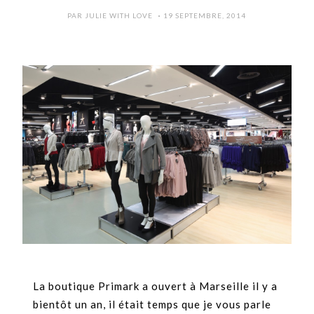
POSTED
PAR
JULIE WITH LOVE
19 SEPTEMBRE, 2014
ON
La boutique Primark a ouvert à Marseille il y a
bientôt un an, il était temps que je vous parle