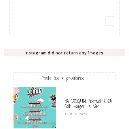
→
Instagram did not return any images.
Posts les + populaires !
YA DEGUN festival 2025
fait bouger le Var
POSTED
13 JUIN, 2025
ON