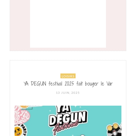
LOISIRS
YA DEGUN festival 2025 fait bouger le Var
POSTED
13 JUIN, 2025
ON