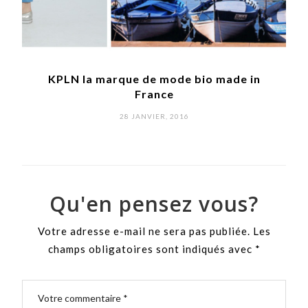
la
KPLN la marque de mode bio made in
France
POSTED
28 JANVIER, 2016
ON
Qu'en pensez vous?
Votre adresse e-mail ne sera pas publiée.
Les
champs obligatoires sont indiqués avec
*