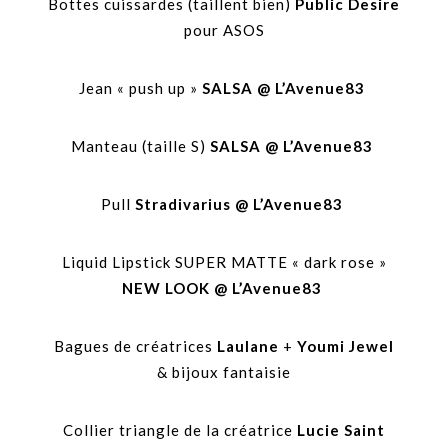
Bottes cuissardes (taillent bien)
Public Desire
pour ASOS
Jean « push up »
SALSA
@
L’Avenue83
Manteau (taille S)
SALSA
@
L’Avenue83
Pull
Stradivarius
@
L’Avenue83
Liquid Lipstick SUPER MATTE « dark rose »
NEW LOOK
@
L’Avenue83
Bagues de créatrices
Laulane
+
Youmi Jewel
& bijoux fantaisie
Collier triangle de la créatrice
Lucie Saint