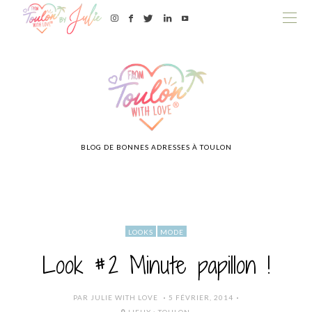
BLOG DE BONNES ADRESSES À TOULON
LOOKS
MODE
Look #2 Minute papillon !
POSTED
PAR
JULIE WITH LOVE
5 FÉVRIER, 2014
ON
LIEUX :
TOULON