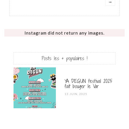
→
Instagram did not return any images.
Posts les + populaires !
YA DEGUN festival 2025
fait bouger le Var
POSTED
13 JUIN, 2025
ON