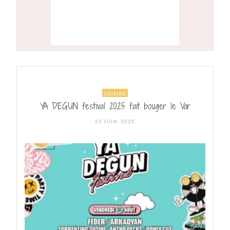
LOISIRS
YA DEGUN festival 2025 fait bouger le Var
POSTED
13 JUIN, 2025
ON