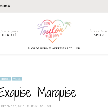
PSUD®
Je vous parle
Être en form
BEAUTÉ
SPORT
BLOG DE BONNES ADRESSES À TOULON
TIQUES
MODE
Exquise Marquise
OSTED
0 DÉCEMBRE, 2013
LIEUX :
TOULON