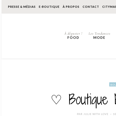
PRESSE & MÉDIAS
E-BOUTIQUE
À PROPOS
CONTACT
CITYMA
À déguster !
Les Tendances
FOOD
MODE
BOU
♡ Boutique 
P
PAR
JULIE WITH LOVE
1