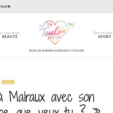
PSUD®
Je vous parle
Être en form
BEAUTÉ
SPORT
BLOG DE BONNES ADRESSES À TOULON
LOISIRS
e à Malraux avec son
he que veux-tu ? »