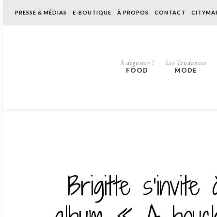
PRESSE & MÉDIAS
E-BOUTIQUE
À PROPOS
CONTACT
CITYMA
À déguster !
Les Tendances
FOOD
MODE
Brigitte s’invit
album « A bouc