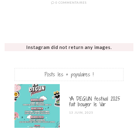
0 COMMENTAIRES
Instagram did not return any images.
Posts les + populaires !
YA DEGUN festival 2025
fait bouger le Var
POSTED
13 JUIN, 2025
ON