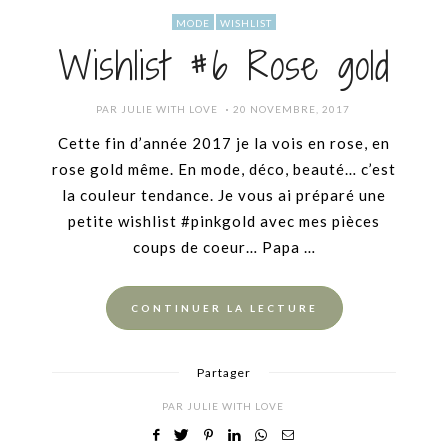
MODE
WISHLIST
Wishlist #6 Rose gold
POSTED
PAR
JULIE WITH LOVE
20 NOVEMBRE, 2017
ON
Cette fin d’année 2017 je la vois en rose, en
rose gold même. En mode, déco, beauté… c’est
la couleur tendance. Je vous ai préparé une
petite wishlist #pinkgold avec mes pièces
coups de coeur… Papa …
CONTINUER LA LECTURE
Partager
PAR
JULIE WITH LOVE