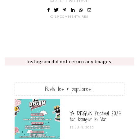
PAR
JULIE WITH LOVE
19 COMMENTAIRES
Instagram did not return any images.
Posts les + populaires !
YA DEGUN festival 2025
fait bouger le Var
POSTED
13 JUIN, 2025
ON