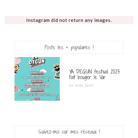
Instagram did not return any images.
Posts les + populaires !
YA DEGUN festival 2025
fait bouger le Var
POSTED
13 JUIN, 2025
ON
Suivez-moi sur mes réseaux !