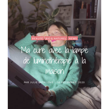
BEAUTÉ
BIO & NATUREL
NEWS
Ma cure avec la lampe
de luminothérapie à la
maison
POSTED
PAR
JULIE WITH LOVE
10 DÉCEMBRE, 2020
ON