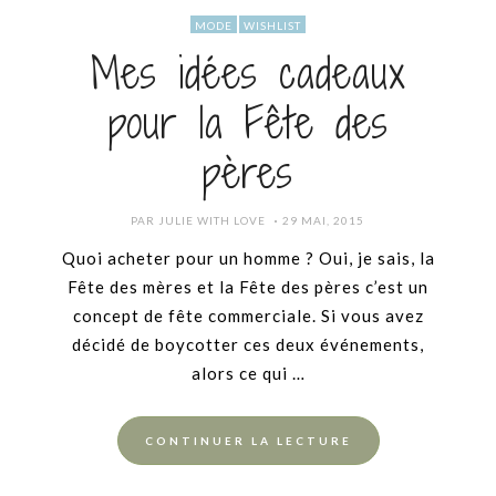
MODE
WISHLIST
Mes idées cadeaux
pour la Fête des
pères
POSTED
PAR
JULIE WITH LOVE
29 MAI, 2015
ON
Quoi acheter pour un homme ? Oui, je sais, la
Fête des mères et la Fête des pères c’est un
concept de fête commerciale. Si vous avez
décidé de boycotter ces deux événements,
alors ce qui …
CONTINUER LA LECTURE