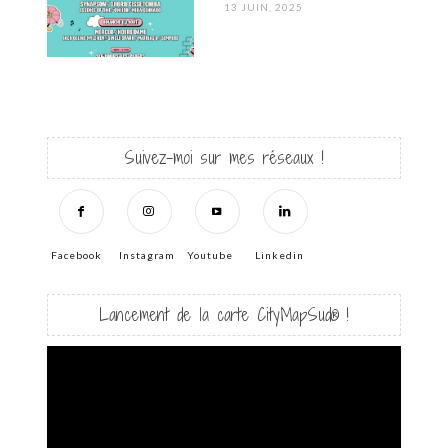
POSTED
13 JUIN, 2025
ON
Suivez-moi sur mes réseaux !
Facebook
Instagram
Youtube
Linkedin
Lancement de la carte CityMapSud® !
Lecteur
vidéo