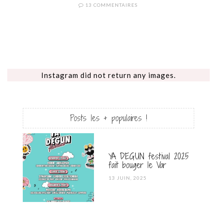
13 COMMENTAIRES
Instagram did not return any images.
Posts les + populaires !
YA DEGUN festival 2025
fait bouger le Var
POSTED
13 JUIN, 2025
ON