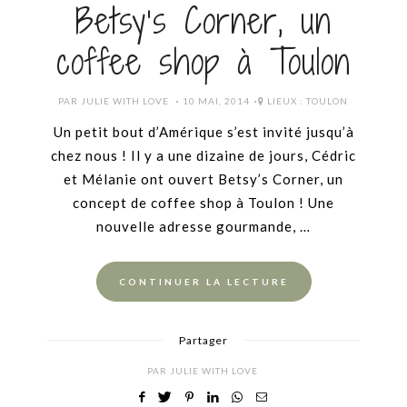
Betsy’s Corner, un
coffee shop à Toulon
POSTED
PAR
JULIE WITH LOVE
10 MAI, 2014
LIEUX :
TOULON
ON
Un petit bout d’Amérique s’est invité jusqu’à
chez nous ! Il y a une dizaine de jours, Cédric
et Mélanie ont ouvert Betsy’s Corner, un
concept de coffee shop à Toulon ! Une
nouvelle adresse gourmande, …
CONTINUER LA LECTURE
Partager
PAR
JULIE WITH LOVE