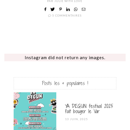
PAR
JULIE WITH LOVE
5 COMMENTAIRES
Instagram did not return any images.
Posts les + populaires !
YA DEGUN festival 2025
fait bouger le Var
POSTED
13 JUIN, 2025
ON