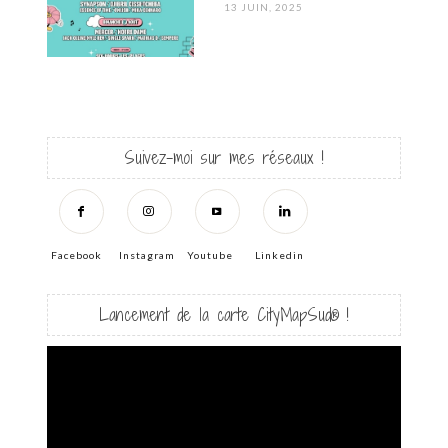
POSTED
13 JUIN, 2025
ON
Suivez-moi sur mes réseaux !
Facebook
Instagram
Youtube
Linkedin
Lancement de la carte CityMapSud® !
Lecteur
vidéo