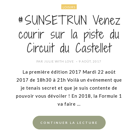
LOISIRS
#SUNSETRUN Venez
courir sur la piste du
Circuit du Castellet
POSTED
PAR
JULIE WITH LOVE
9 AOÛT, 2017
ON
La première édition 2017 Mardi 22 août
2017 de 18h30 à 21h Voilà un événement que
je tenais secret et que je suis contente de
pouvoir vous dévoiler ! En 2018, la Formule 1
va faire …
CONTINUER LA LECTURE