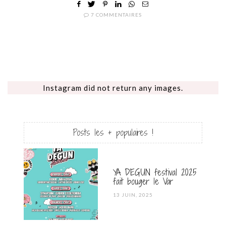
7 COMMENTAIRES
Instagram did not return any images.
Posts les + populaires !
YA DEGUN festival 2025
fait bouger le Var
POSTED
13 JUIN, 2025
ON