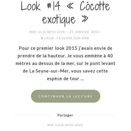
Look #14 « Cócotte
exotique »
POSTED
PAR
JULIE WITH LOVE
21 JANVIER, 2015
ON
LIEUX :
LA SEYNE-SUR-MER
Pour ce premier look 2015 j’avais envie de
prendre de la hauteur. Je vous emmène à 40
mètres au dessus de la mer, sur le pont levant
de La Seyne-sur-Mer, vous savez cette
espèce de tour …
CONTINUER LA LECTURE
Partager
PAR
JULIE WITH LOVE