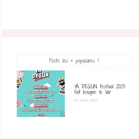
Posts les + populaires !
YA DEGUN festival 2025
fait bouger le Var
POSTED
13 JUIN, 2025
ON