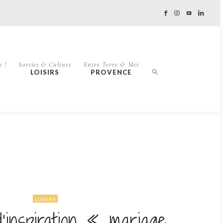
e !
Sorties & Culture
Entre Terre & Mer
LOISIRS
PROVENCE
LOISIRS
’inspiration « mariage