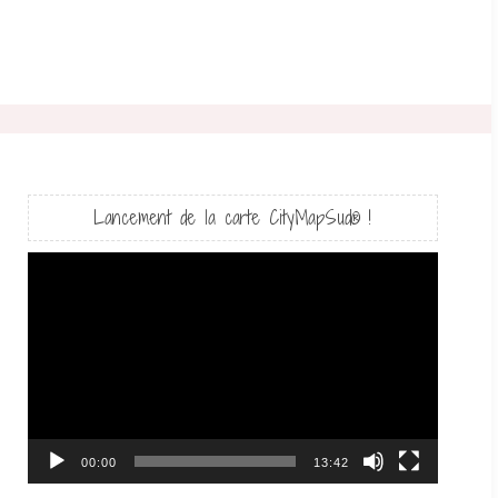
Lancement de la carte CityMapSud® !
Lecteur
vidéo
00:00
13:42