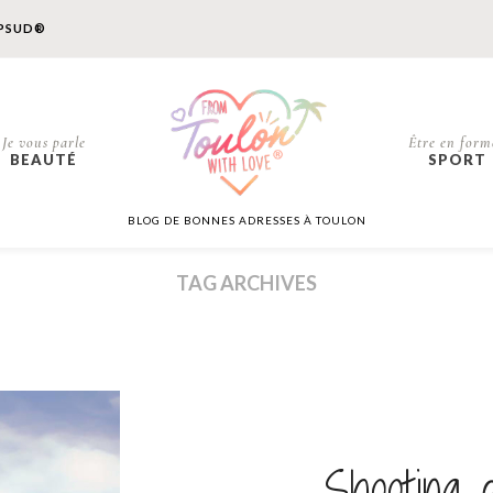
PSUD®
Je vous parle
Être en form
BEAUTÉ
SPORT
BLOG DE BONNES ADRESSES À TOULON
TAG ARCHIVES
Shooting d