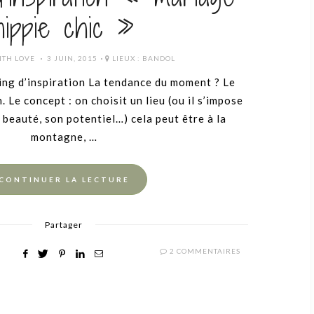
hippie chic »
POSTED
ITH LOVE
3 JUIN, 2015
LIEUX :
BANDOL
ON
ing d’inspiration La tendance du moment ? Le
. Le concept : on choisit un lieu (ou il s’impose
 beauté, son potentiel…) cela peut être à la
montagne, …
CONTINUER LA LECTURE
Partager
2 COMMENTAIRES