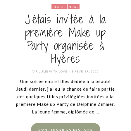
BEAUTÉ
NEWS
J’étais invitée à la
première Make up
Party organisée à
Hyères
POSTED
PAR
JULIE WITH LOVE
8 FÉVRIER, 2015
ON
Une soirée entre filles dédiée à la beauté
Jeudi dernier, j’ai eu la chance de faire partie
des quelques filles privilégiées invitées à la
première Make up Party de Delphine Zimmer.
La jeune femme, diplômée de …
CONTINUER LA LECTURE