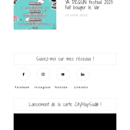
YA DEGUN festival 2025
fait bouger le Var
POSTED
13 JUIN, 2025
ON
Suivez-moi sur mes réseaux !
Facebook
Instagram
Youtube
Linkedin
Lancement de la carte CityMapSud® !
Lecteur
vidéo