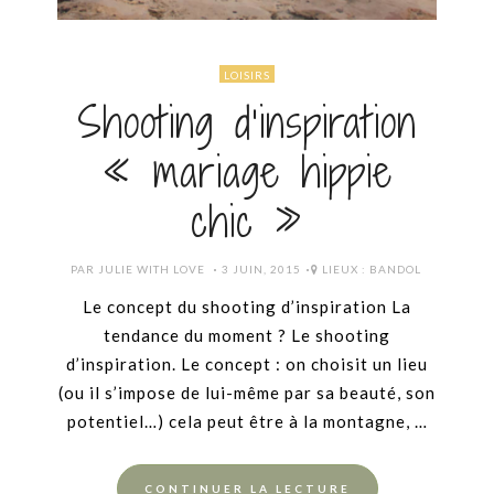
LOISIRS
Shooting d’inspiration
« mariage hippie
chic »
POSTED
PAR
JULIE WITH LOVE
3 JUIN, 2015
LIEUX :
BANDOL
ON
Le concept du shooting d’inspiration La
tendance du moment ? Le shooting
d’inspiration. Le concept : on choisit un lieu
(ou il s’impose de lui-même par sa beauté, son
potentiel…) cela peut être à la montagne, …
CONTINUER LA LECTURE