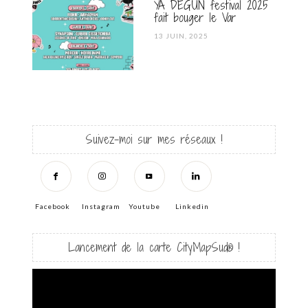
YA DEGUN festival 2025
fait bouger le Var
POSTED
13 JUIN, 2025
ON
Suivez-moi sur mes réseaux !
Facebook
Instagram
Youtube
Linkedin
Lancement de la carte CityMapSud® !
Lecteur
vidéo