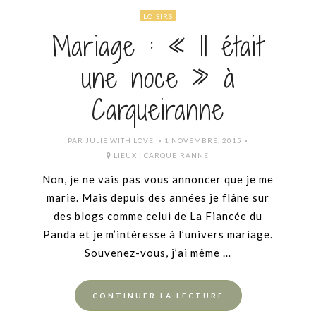
LOISIRS
Mariage : « Il était
une noce » à
Carqueiranne
POSTED
PAR
JULIE WITH LOVE
1 NOVEMBRE, 2015
ON
LIEUX :
CARQUEIRANNE
Non, je ne vais pas vous annoncer que je me
marie. Mais depuis des années je flâne sur
des blogs comme celui de La Fiancée du
Panda et je m’intéresse à l’univers mariage.
Souvenez-vous, j’ai même …
CONTINUER LA LECTURE