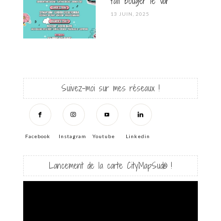
fait bouger le Var
POSTED
13 JUIN, 2025
ON
Suivez-moi sur mes réseaux !
Facebook
Instagram
Youtube
Linkedin
Lancement de la carte CityMapSud® !
Lecteur
vidéo