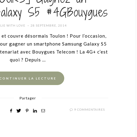
alaxy S5 #4GBouygues
POSTED
LIE WITH LOVE
28 SEPTEMBRE, 2014
ON
 et couvre désormais Toulon ! Pour l’occasion,
 pour gagner un smartphone Samsung Galaxy S5
tenariat avec Bouygues Telecom ! La 4G+ c’est
quoi ? Depuis …
CONTINUER LA LECTURE
Partager
9 COMMENTAIRES