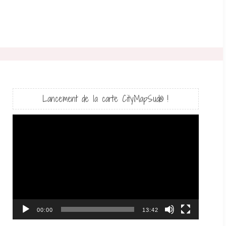
Lancement de la carte CityMapSud® !
Lecteur
vidéo
00:00
13:42