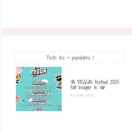
Posts les + populaires !
YA DEGUN festival 2025
fait bouger le Var
POSTED
13 JUIN, 2025
ON