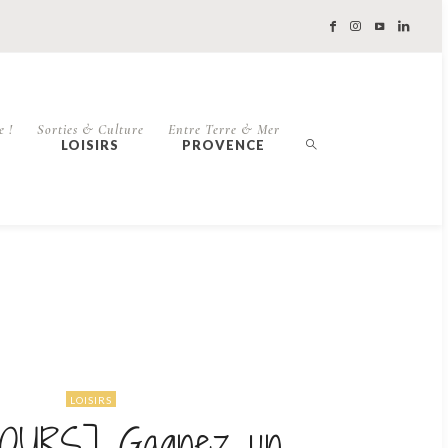
e !
Sorties & Culture
Entre Terre & Mer
LOISIRS
PROVENCE
LOISIRS
OURS] Gagnez un