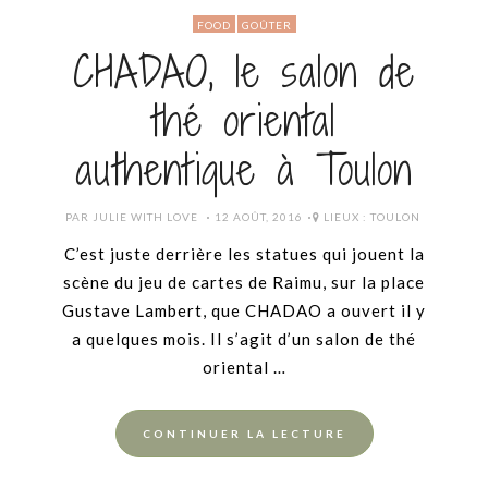
FOOD
GOÛTER
CHADAO, le salon de
thé oriental
authentique à Toulon
POSTED
PAR
JULIE WITH LOVE
12 AOÛT, 2016
LIEUX :
TOULON
ON
C’est juste derrière les statues qui jouent la
scène du jeu de cartes de Raimu, sur la place
Gustave Lambert, que CHADAO a ouvert il y
a quelques mois. Il s’agit d’un salon de thé
oriental …
CONTINUER LA LECTURE