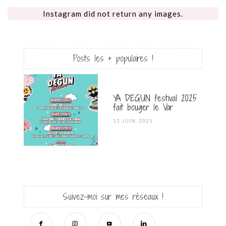
Instagram did not return any images.
Posts les + populaires !
YA DEGUN festival 2025
fait bouger le Var
POSTED
13 JUIN, 2025
ON
Suivez-moi sur mes réseaux !