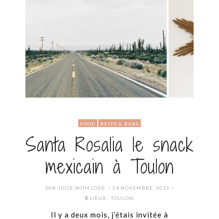
FOOD
RESTO & BARS
Santa Rosalia le snack
mexicain à Toulon
POSTED
PAR
JULIE WITH LOVE
24 NOVEMBRE, 2015
ON
LIEUX :
TOULON
Il y a deux mois, j’étais invitée à