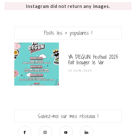
Instagram did not return any images.
Posts les + populaires !
YA DEGUN festival 2025
fait bouger le Var
POSTED
13 JUIN, 2025
ON
Suivez-moi sur mes réseaux !