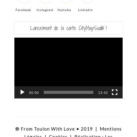
Facebook
Instagram
Youtube
Linkedin
Lancement de la carte CityMapSud® !
Lecteur
vidéo
00:00
13:42
® From Toulon With Love • 2019 |
Mentions
Légales
|
Cookies
| Réalisation :
Les