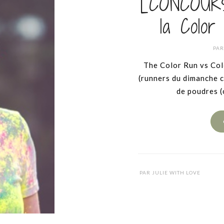
[CONCOURS
la Color
PA
The Color Run vs Col
(runners du dimanche 
de poudres (c
PAR
JULIE WITH LOVE