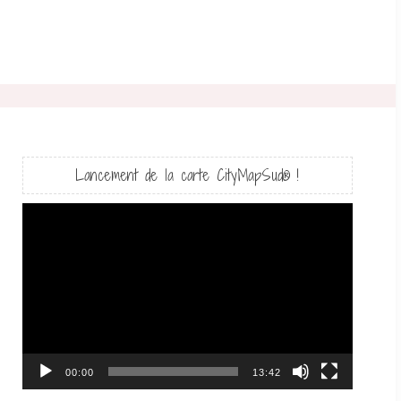
Lancement de la carte CityMapSud® !
Lecteur
vidéo
00:00
13:42