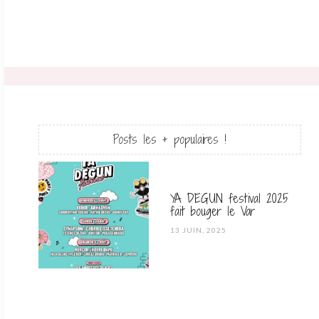
Posts les + populaires !
YA DEGUN festival 2025
fait bouger le Var
POSTED
13 JUIN, 2025
ON