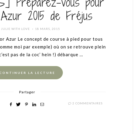
] Préparez-vous pour
 Azur 2015 de Fréjus
POSTED
R
JULIE WITH LOVE
18 MARS, 2015
ON
or Azur Le concept de course à pied pour tous
comme moi par exemple) où on se retrouve plein
’est pas de la coc’ hein !) débarque …
CONTINUER LA LECTURE
Partager
2 COMMENTAIRES