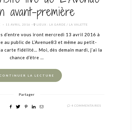
n avant-première
POSTED
E
11 AVRIL, 2016
LIEUX :
LA GARDE / LA VALETTE
ON
)s d’entre vous iront mercredi 13 avril 2016 à
lle au public de L’Avenue83 et même au petit-
a carte fidélité… Moi, dès demain mardi, j’ai la
chance d’être …
CONTINUER LA LECTURE
Partager
4 COMMENTAIRES