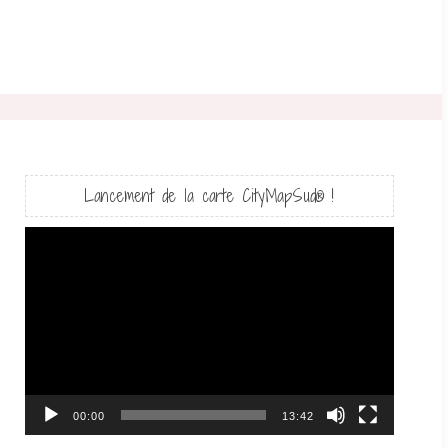
Lancement de la carte CityMapSud® !
Lecteur
vidéo
00:00
13:42