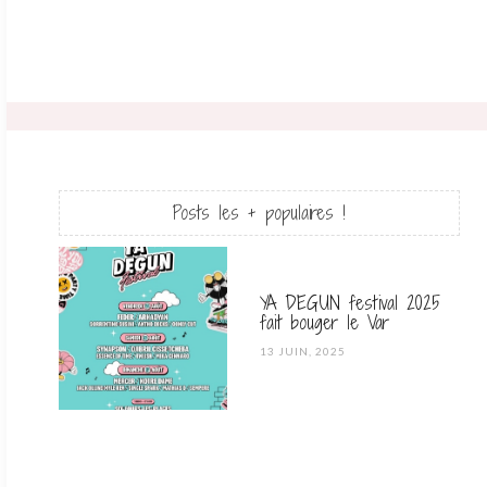
Posts les + populaires !
YA DEGUN festival 2025
fait bouger le Var
POSTED
13 JUIN, 2025
ON