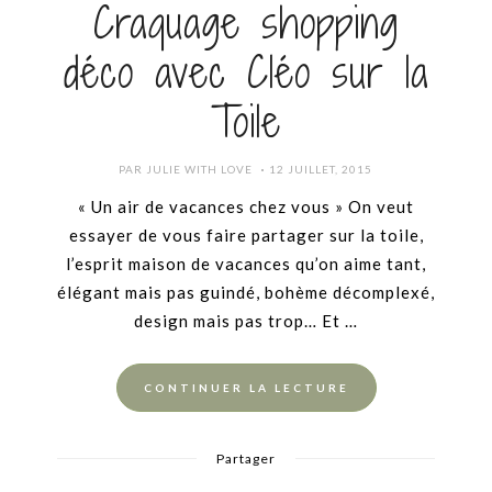
Craquage shopping
déco avec Cléo sur la
Toile
POSTED
PAR
JULIE WITH LOVE
12 JUILLET, 2015
ON
« Un air de vacances chez vous » On veut
essayer de vous faire partager sur la toile,
l’esprit maison de vacances qu’on aime tant,
élégant mais pas guindé, bohème décomplexé,
design mais pas trop… Et …
CONTINUER LA LECTURE
Partager