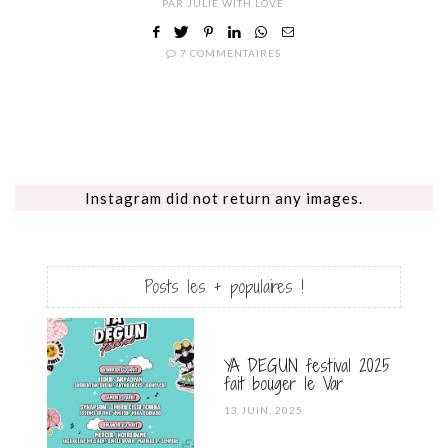
PAR
JULIE WITH LOVE
7 COMMENTAIRES
Instagram did not return any images.
Posts les + populaires !
YA DEGUN festival 2025
fait bouger le Var
POSTED
13 JUIN, 2025
ON