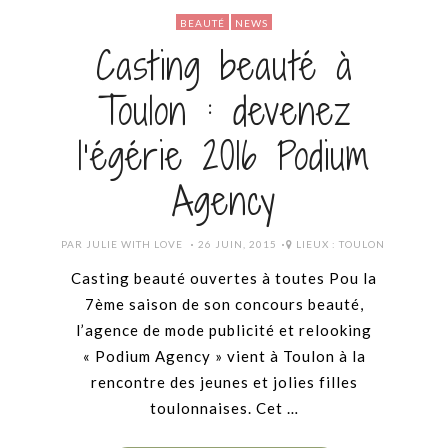
BEAUTÉ
NEWS
Casting beauté à
Toulon : devenez
l’égérie 2016 Podium
Agency
POSTED
PAR
JULIE WITH LOVE
26 JUIN, 2015
LIEUX :
TOULON
ON
Casting beauté ouvertes à toutes Pou la
7ème saison de son concours beauté,
l’agence de mode publicité et relooking
« Podium Agency » vient à Toulon à la
rencontre des jeunes et jolies filles
toulonnaises. Cet …