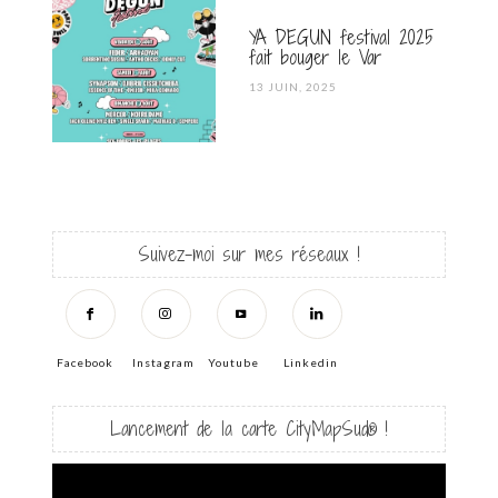
YA DEGUN festival 2025
fait bouger le Var
POSTED
13 JUIN, 2025
ON
Suivez-moi sur mes réseaux !
Facebook
Instagram
Youtube
Linkedin
Lancement de la carte CityMapSud® !
Lecteur