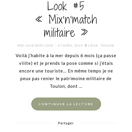
Look #5
« Mix’n’match
militaire »
POSTED
PAR
JULIE WITH LOVE
27 AVRIL, 2014
LIEUX :
TOULON
ON
Voilà j’habite à la mer depuis 6 mois (ça passe
viiite) et je prends la pose comme si j’étais
encore une touriste… En même temps je ne
peux pas renier le patrimoine militaire de
Toulon, dont …
CONTINUER LA LECTURE
Partager