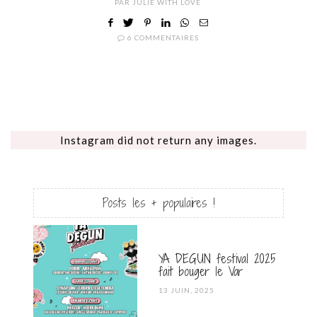
PAR
JULIE WITH LOVE
6 COMMENTAIRES
Instagram did not return any images.
Posts les + populaires !
YA DEGUN festival 2025
fait bouger le Var
POSTED
13 JUIN, 2025
ON