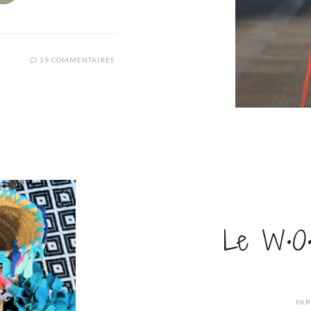
19 COMMENTAIRES
Le W•O•
PA