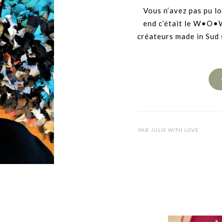
Vous n’avez pas pu l
end c’était le W•O•W
créateurs made in Sud 
PAR
JULIE WITH LOVE