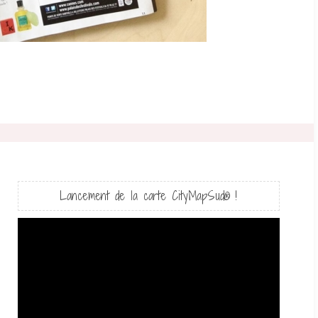
Lancement de la carte CityMapSud® !
Lecteur
vidéo