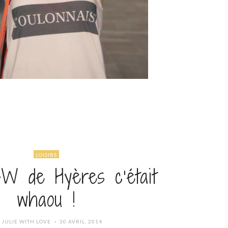
LOISIRS
W de Hyères c’était
whaou !
POSTED
R
JULIE WITH LOVE
30 AVRIL, 2014