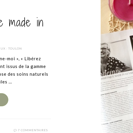
ue made in
EUX :
TOULON
ne-moi », « Libérez
ont issus de la gamme
ose des soins naturels
iles …
E
7 COMMENTAIRES