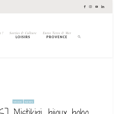
e !
Sorties & Culture
Entre Terre & Mer
LOISIRS
PROVENCE
MODE
NEWS
 Mistikipi, bijoux boho