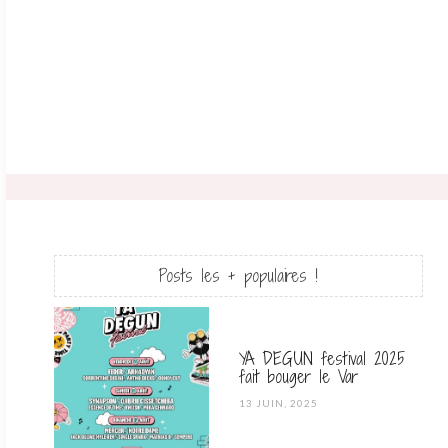
Posts les + populaires !
YA DEGUN festival 2025
fait bouger le Var
POSTED
13 JUIN, 2025
ON