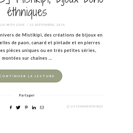
éthniques
POSTED
LIE WITH LOVE
22 SEPTEMBRE, 2014
ON
univers de Mistikipi, des créations de bijoux en
elles de paon, canard et pintade et en pierres
es pièces uniques ou en très petites séries,
montées sur chaînes …
CONTINUER LA LECTURE
Partager
24 COMMENTAIRES