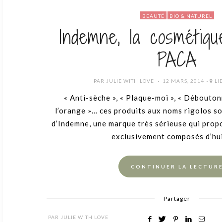
BEAUTÉ
BIO & NATUREL
Indemne, la cosmétiq
PACA
POSTED
PAR
JULIE WITH LOVE
12 MARS, 2014
LI
ON
« Anti-sèche », « Plaque-moi », « Débouton
l’orange »… ces produits aux noms rigolos s
d’Indemne, une marque très sérieuse qui prop
exclusivement composés d’hu
CONTINUER LA LECTUR
Partager
PAR
JULIE WITH LOVE