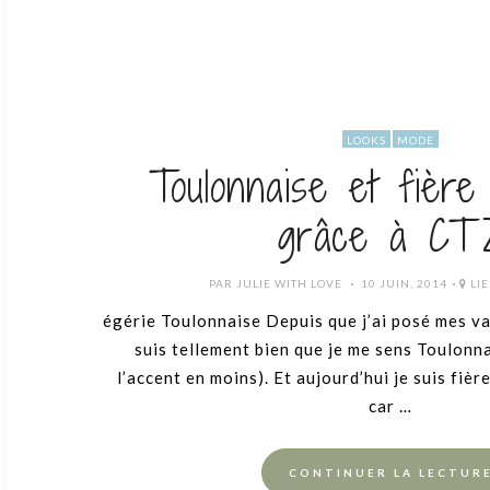
LOOKS
MODE
Toulonnaise et fière 
grâce à CT
POSTED
PAR
JULIE WITH LOVE
10 JUIN, 2014
LIE
ON
égérie Toulonnaise Depuis que j’ai posé mes val
suis tellement bien que je me sens Toulonna
l’accent en moins). Et aujourd’hui je suis fièr
car …
CONTINUER LA LECTUR