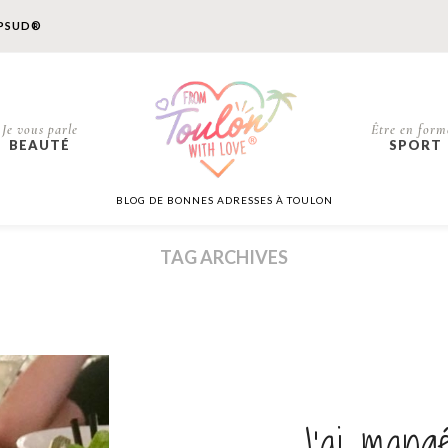
PSUD®
Je vous parle
Être en form
BEAUTÉ
SPORT
BLOG DE BONNES ADRESSES À TOULON
TAG ARCHIVES
J’ai man