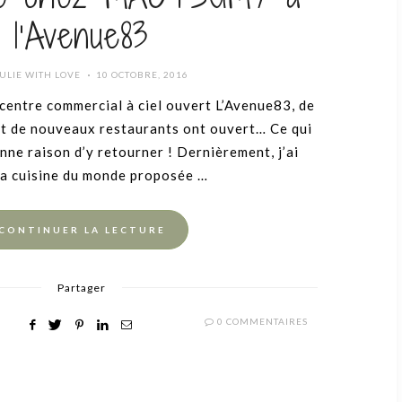
l’Avenue83
POSTED
ULIE WITH LOVE
10 OCTOBRE, 2016
ON
centre commercial à ciel ouvert L’Avenue83, de
et de nouveaux restaurants ont ouvert… Ce qui
nne raison d’y retourner ! Dernièrement, j’ai
la cuisine du monde proposée …
CONTINUER LA LECTURE
Partager
0 COMMENTAIRES