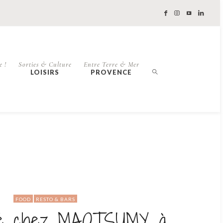
e !
Sorties & Culture
Entre Terre & Mer
LOISIRS
PROVENCE
FOOD
RESTO & BARS
gé chez MAOTSUMY à