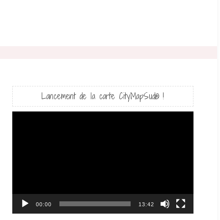
Lancement de la carte CityMapSud® !
Lecteur
vidéo
00:00
13:42