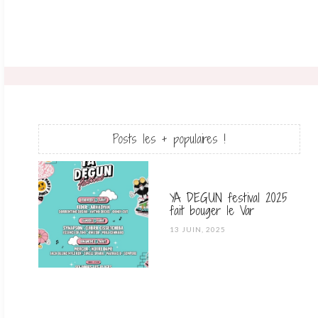
Posts les + populaires !
YA DEGUN festival 2025
fait bouger le Var
POSTED
13 JUIN, 2025
ON