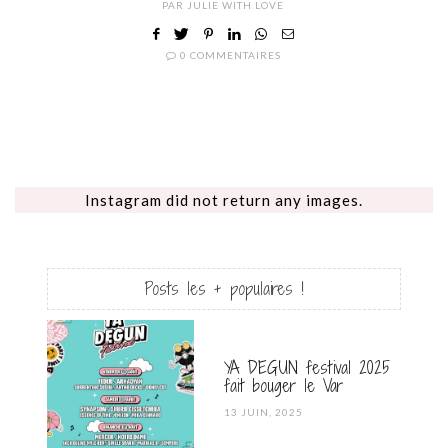
PAR
JULIE WITH LOVE
0 COMMENTAIRES
Instagram did not return any images.
Posts les + populaires !
YA DEGUN festival 2025
fait bouger le Var
POSTED
13 JUIN, 2025
ON