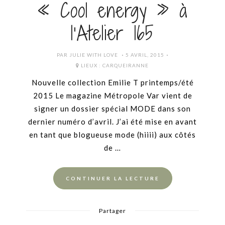
« Cool energy » à
l’Atelier 165
POSTED
PAR
JULIE WITH LOVE
5 AVRIL, 2015
ON
LIEUX :
CARQUEIRANNE
Nouvelle collection Emilie T printemps/été
2015 Le magazine Métropole Var vient de
signer un dossier spécial MODE dans son
dernier numéro d’avril. J’ai été mise en avant
en tant que blogueuse mode (hiiii) aux côtés
de …
CONTINUER LA LECTURE
Partager