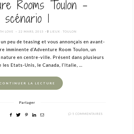
ure Rooms Toulon –
scénario 1
POSTED
TH LOVE
22 MARS, 2015
LIEUX :
TOULON
ON
 un peu de teasing et vous annonçais en avant-
ure imminente d’Adventure Room Toulon, un
nature en centre-ville. Présent dans plusieurs
 les Etats-Unis, le Canada, l’Italie, …
CONTINUER LA LECTURE
Partager
5 COMMENTAIRES