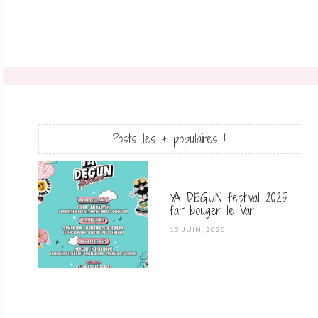
Posts les + populaires !
YA DEGUN festival 2025
fait bouger le Var
POSTED
13 JUIN, 2025
ON