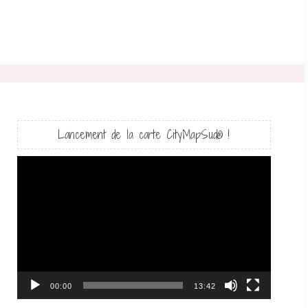
Lancement de la carte CityMapSud® !
Lecteur
vidéo
00:00
13:42