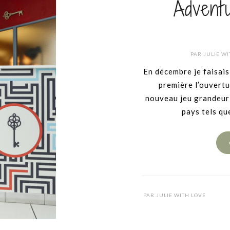
Advent
PAR
JULIE WI
En décembre je faisais
première l’ouvert
nouveau jeu grandeur 
pays tels que
PAR
JULIE WITH LOVE