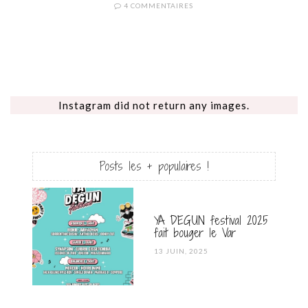
4 COMMENTAIRES
Instagram did not return any images.
Posts les + populaires !
YA DEGUN festival 2025
fait bouger le Var
POSTED
13 JUIN, 2025
ON