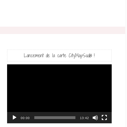
Lancement de la carte CityMapSud® !
Lecteur
vidéo
00:00
13:42