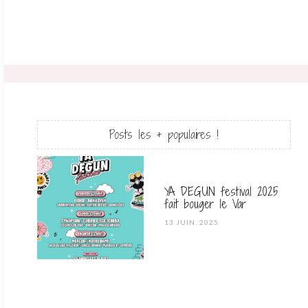
Posts les + populaires !
YA DEGUN festival 2025
fait bouger le Var
POSTED
13 JUIN, 2025
ON