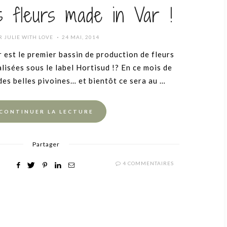
s fleurs made in Var !
POSTED
R
JULIE WITH LOVE
24 MAI, 2014
ON
 est le premier bassin de production de fleurs
lisées sous le label Hortisud !? En ce mois de
 des belles pivoines… et bientôt ce sera au …
CONTINUER LA LECTURE
Partager
4 COMMENTAIRES