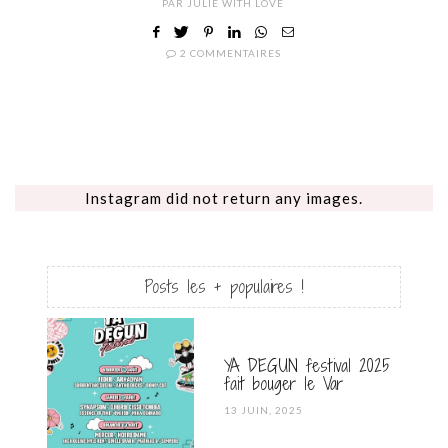
PAR
JULIE WITH LOVE
2 COMMENTAIRES
Instagram did not return any images.
Posts les + populaires !
YA DEGUN festival 2025
fait bouger le Var
POSTED
13 JUIN, 2025
ON