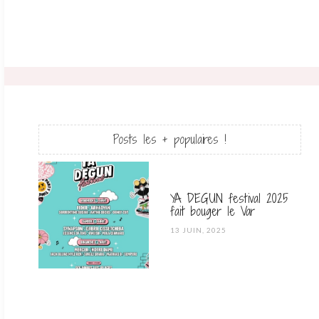
Posts les + populaires !
YA DEGUN festival 2025
fait bouger le Var
POSTED
13 JUIN, 2025
ON