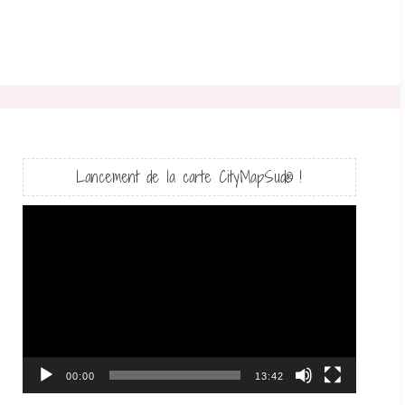
Lancement de la carte CityMapSud® !
Lecteur
vidéo
00:00
13:42