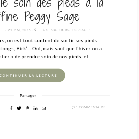
 le soin des pieds à la
ffine Peggy Sage
POSTED
VE
21 MAI, 2015
LIEUX :
SIX-FOURS-LES-PLAGES
ON
s, on est tout content de sortir ses pieds :
tongs, Birk’… Oui, mais sauf que l’hiver on a
lier » de prendre soin de nos pieds, et …
CONTINUER LA LECTURE
Partager
1 COMMENTAIRE